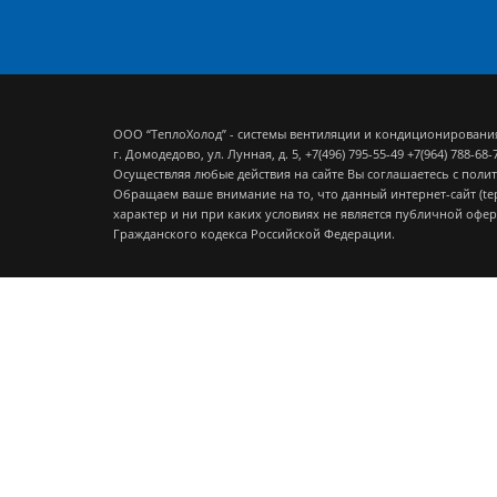
ООО “ТеплоХолод” - системы вентиляции и кондиционировани
г. Домодедово, ул. Лунная, д. 5,
+7(496) 795-55-49
+7(964) 788-68-
Осуществляя любые действия на сайте Вы соглашаетесь с
полит
Обращаем ваше внимание на то, что данный интернет-сайт (t
характер и ни при каких условиях не является публичной офе
Гражданского кодекса Российской Федерации.