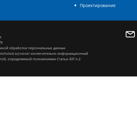
Проектирование
я
78
икой обработки персональных данных
eploholod.su) носит исключительно информационный
ртой, определяемой положениями Статьи 437 п.2