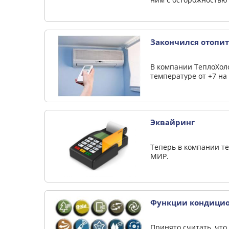
Закончился отопите
В компании ТеплоХоло
температуре от +7 на
Эквайринг
Теперь в компании те
МИР.
Функции кондици
Принято считать, что