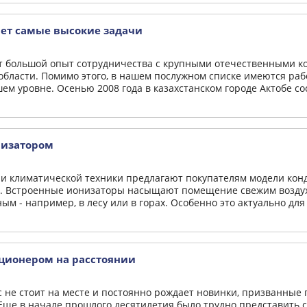
ает самые высокие задачи
ет большой опыт сотрудничества с крупными отечественными к
области. Помимо этого, в нашем послужном списке имеются раб
м уровне. Осенью 2008 года в казахстанском городе Актобе сост
низатором
и климатической техники предлагают покупателям модели кон
. Встроенные ионизаторы насыщают помещение свежим воздухо
ым - например, в лесу или в горах. Особенно это актуально дл
ционером на расстоянии
с не стоит на месте и постоянно рождает новинки, призванны
Еще в начале прошлого десятилетия было трудно представить с