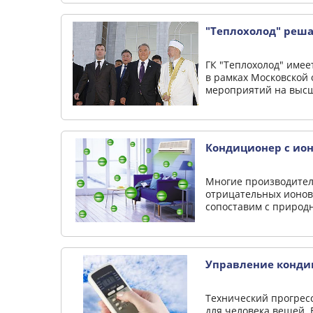
"Теплохолод" реш
ГК "Теплохолод" име
в рамках Московской 
мероприятий на высше
Кондиционер с ио
Многие производител
отрицательных ионов
сопоставим с природн
Управление конди
Технический прогрес
для человека вещей. 