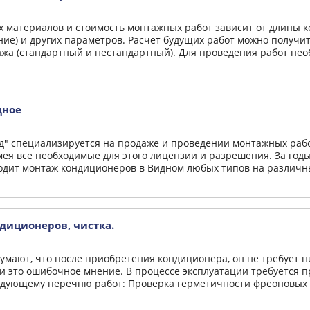
х материалов и стоимость монтажных работ зависит от длины
ние) и других параметров. Расчёт будущих работ можно получит
жа (стандартный и нестандартный). Для проведения работ необ
дное
д" специализируется на продаже и проведении монтажных раб
мея все необходимые для этого лицензии и разрешения. За год
одит монтаж кондиционеров в Видном любых типов на различных
диционеров, чистка.
мают, что после приобретения кондиционера, он не требует ни
ки это ошибочное мнение. В процессе эксплуатации требуется
едующему перечню работ: Проверка герметичности фреоновых т