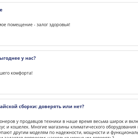
е
ое помещение - залог здоровья!
ыгоднее у нас?
шего комфорта!
йской сборки: доверять или нет?
онеров у продавцов техники в наше время весьма широк и вкл
кус и кошелек. Многие магазины климатического оборудования
пают другим моделям по надежности, мощности и функциональн
и задается вопросом: насколько можно им доверять?