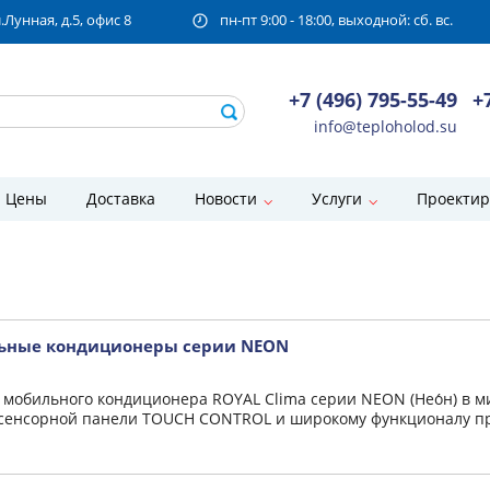
унная, д.5, офис 8
пн-пт 9:00 - 18:00, выходной: сб. вс.
+7 (496) 795-55-49
+
info@teploholod.su
Цены
Доставка
Новости
Услуги
Проектир
ильные кондиционеры серии NEON
 мобильного кондиционера ROYAL Clima серии NEON (Нео́н) в 
 сенсорной панели TOUCH CONTROL и широкому функционалу пр