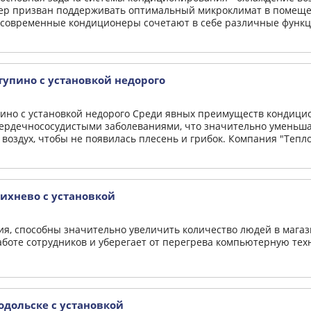
нер призван поддерживать оптимальный микроклимат в помещен
 современные кондиционеры сочетают в себе различные функции
упино с установкой недорого
ино с установкой недорого Среди явных преимуществ кондицио
рдечнососудистыми заболеваниями, что значительно уменьша
 воздух, чтобы не появилась плесень и грибок. Компания "Теплох
ихнево с установкой
я, способны значительно увеличить количество людей в магази
боте сотрудников и уберегает от перегрева компьютерную тех
дольске с установкой