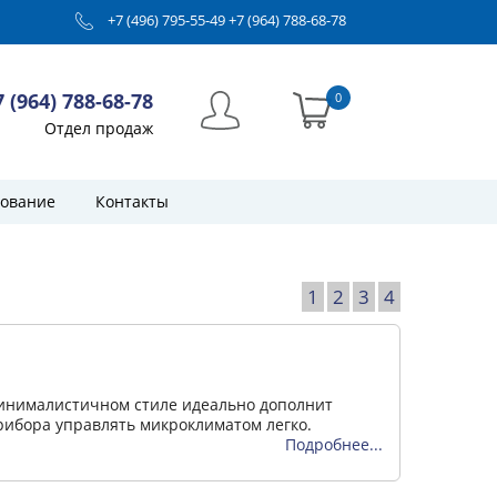
+7 (496) 795-55-49
+7 (964) 788-68-78
7 (964) 788-68-78
0
Отдел продаж
ование
Контакты
1
2
3
4
минималистичном стиле идеально дополнит
ибора управлять микроклиматом легко.
Подробнее...