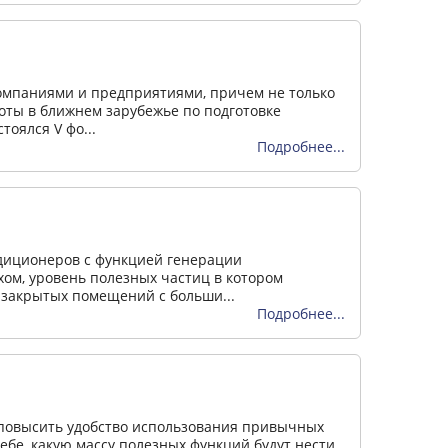
омпаниями и предприятиями, причем не только
оты в ближнем зарубежье по подготовке
оялся V фо...
Подробнее...
диционеров с функцией генерации
м, уровень полезных частиц в котором
я закрытых помещений с больши...
Подробнее...
е повысить удобство использования привычных
ебе, какую массу полезных функций будут нести